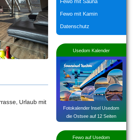
Fewo mit Sauna
Fewo mit Kamin
Datenschutz
Usedom Kalender
rasse, Urlaub mit
Fotokalender Insel Usedom
die Ostsee auf 12 Seiten
Fewo auf Usedom