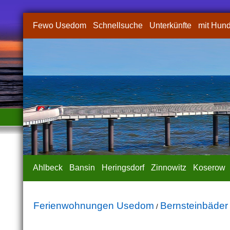
Fewo Usedom
Schnellsuche
Unterkünfte
mit Hun
Ahlbeck
Bansin
Heringsdorf
Zinnowitz
Koserow
Ferienwohnungen Usedom
Bernsteinbäder
/