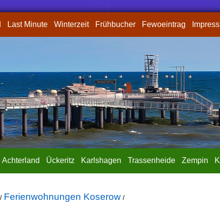
d
Last Minute
Winterzeit
Frühbucher
Fewoeintrag
Impres
Achterland
Ückeritz
Karlshagen
Trassenheide
Zempin
K
Ferienwohnungen Koserow
/
/