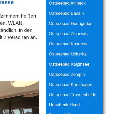
rasse
Ostseebad Ahlbeck
Ostseebad Bansin
afzimmern heißen
men. WLAN,
Ostseebad Heringsdorf
ndlich. In den
Ostseebad Zinnowitz
it 2 Personen an.
Ostseebad Koserow
Ostseebad Ückeritz
Ostseebad Kölpinsee
Ostseebad Zempin
Ostseebad Karlshagen
Ostseebad Trassenheide
Urlaub mit Hund