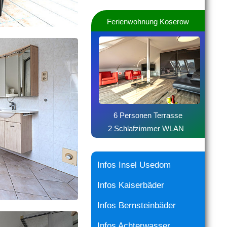
Ferienwohnung Koserow
6 Personen Terrasse
2 Schlafzimmer WLAN
Infos Insel Usedom
Infos Kaiserbäder
Infos Bernsteinbäder
Infos Achterwasser