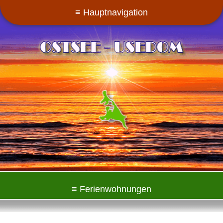
Datenbankfehler: SQLSTATE[HY000] [2002] php_network_getadd